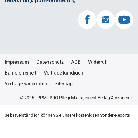
redaktion@ppm-online.org
Impressum
Datenschutz
AGB
Widerruf
Barrierefreiheit
Verträge kündigen
Verträge widerrufen
Sitemap
© 2026 - PPM - PRO PflegeManagement Verlag & Akademie
Selbstverständlich können Sie unsere kostenlosen Sonder-Reports
auch ohne einen E-Mail-Newsletter anfordern. Schreiben Sie uns
dafür einfach eine kurze E-Mail. Sie erhalten zusätzlich zu unserem
E-Mail-Newsletter von Zeit zu Zeit auch Informationen zu anderen