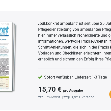
standards
Hygiene im Pflegewesen
erose
Gürtelrose
anagement
Hygieneanforderungen
musstörungen
Morbus Parkinson
„pdl.konkret ambulant" ist seit über 25 J
gsmanagement
Hygienemanagement
Multiple Sklerose
Pflegedienstleitung von ambulanten Pfleg
gsmanagement
Einmalhandschuhe
t
hier immer verlässlich recherchierte und g
Informationen, wertvolle Praxis-Arbeitshilf
der Mobilität
Hygieneverordnung
Schritt-Anleitungen, die sich in der Praxi
Vorlagen und Checklisten erleichtern Ihren
erheblich und sichern den Erfolg Ihres Pfl
Sofort verfügbar. Lieferzeit 1-3 Tage
15,70 €
pro Ausgabe
zzgl. 7% MwSt. | zzgl. 1,92 € Versand