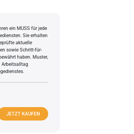
Seelsorge
Grüner Star
Angehörige in der Altenpflege: Tipps für
Grauer Star
Pflegepersonen
ahren ein MUSS für jede
Alterskorrelierte Makuladegeneration
ediensten. Sie erhalten
Sterbebegleitung
eprüfte aktuelle
Palliativpflege
en sowie Schritt-für-
s bewährt haben. Muster,
Patientenverfügung
 Arbeitsalltag
egedienstes.
JETZT KAUFEN