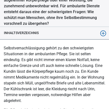
abgelehnter Körperpflege oder einer Wohnung, die
zunehmend unbewohnbar wird. Für ambulante Dienste
entsteht daraus eine der schwierigsten Fragen: Wie
schützt man Menschen, ohne ihre Selbstbestimmung
vorschnell zu übergehen?
INHALTSVERZEICHNIS
Warum Selbstvernachlässigung in der ambulanten Pflege so
Selbstvernachlässigung gehört zu den schwierigsten
schwierig ist
Situationen in der ambulanten Pflege. Sie ist selten
Was bedeutet Selbstvernachlässigung in der Pflege?
eindeutig. Es gibt nicht immer einen klaren Notfall, keine
einfache Grenze und oft auch keine schnelle Lösung. Eine
Typische Warnzeichen, die Pflegekräfte ernst nehmen sollten
Kundin lässt die Körperpflege kaum noch zu. Ein Kunde
Wann Pflegekräfte handeln müssen
nimmt Medikamente nicht regelmäßig ein. In der Wohnung
stapeln sich Müll, ungeöffnete Briefe und alte Lebensmittel.
Was Pflegekräfte konkret tun sollten
Der Kühlschrank ist leer, die Kleidung riecht nach Urin,
Was in die Dokumentation gehört
Termine werden vergessen, notwendige Hilfen aber
abgelehnt.
Wie ambulante Dienste das Thema sensibel ansprechen können