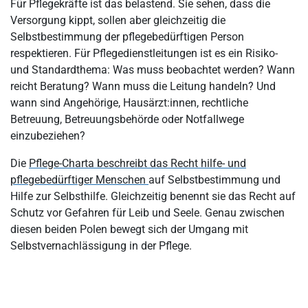
Wann Pflegedienstleitung, Ärzt:innen oder Behörden einbezogen
Für Pflegekräfte ist das belastend. Sie sehen, dass die
werden sollten
Versorgung kippt, sollen aber gleichzeitig die
Selbstbestimmung der pflegebedürftigen Person
Was Pflegedienstleitungen als Standard regeln sollten
respektieren. Für Pflegedienstleitungen ist es ein Risiko-
Praxis-Check: Wann Selbstvernachlässigung kritisch wird
und Standardthema: Was muss beobachtet werden? Wann
reicht Beratung? Wann muss die Leitung handeln? Und
Fazit: Selbstvernachlässigung ist kein Privatproblem, wenn
wann sind Angehörige, Hausärzt:innen, rechtliche
Pflege gefährdet ist
Betreuung, Betreuungsbehörde oder Notfallwege
einzubeziehen?
Die
Pflege-Charta beschreibt das Recht hilfe- und
pflegebedürftiger Menschen
auf Selbstbestimmung und
Hilfe zur Selbsthilfe. Gleichzeitig benennt sie das Recht auf
Schutz vor Gefahren für Leib und Seele. Genau zwischen
diesen beiden Polen bewegt sich der Umgang mit
Selbstvernachlässigung in der Pflege.