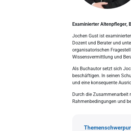
Bewegungsapparats
Körperpflege im Altenheim
Experten
Arterioskl
Gangstörungen bei Patienten
Ganzkörperwäsche
Schmerzm
Herzrhyth
Examinierter Altenpfleger, 
Skoliose im Alter
Zahnpflege
Ernährun
PAVK
Jochen Gust ist examinierter 
Osteoporose
Hautpflege
Entlassun
Herzinfark
Dozent und Berater und unte
Förderung des Bewegungsapparats
organisatorischen Fragestell
Nägel schneiden
Erhaltung 
Wissensvermittlung und Ber
Als Buchautor setzt sich Jo
beschäftigen. In seinen Schu
und eine konsequente Ausric
Durch die Zusammenarbeit m
Rahmenbedingungen und berei
Themenschwerpunk