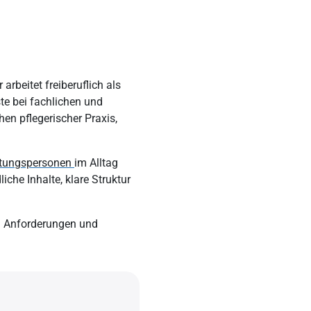
Seelsorge
Grüner Star
Angehörige in der Altenpflege: Tipps für
Grauer Star
Pflegepersonen
Alterskorrelierte Makuladegeneration
arbeitet freiberuflich als
Sterbebegleitung
te bei fachlichen und
Palliativpflege
en pflegerischer Praxis,
Patientenverfügung
itungspersonen
im Alltag
che Inhalte, klare Struktur
n Anforderungen und