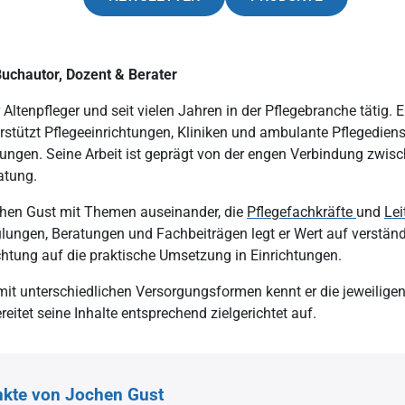
standards
Hygiene im Pflegewesen
erose
Gürtelrose
anagement
Hygieneanforderungen
musstörungen
Morbus Parkinson
Buchautor, Dozent & Berater
gsmanagement
Hygienemanagement
Multiple Sklerose
Altenpfleger und seit vielen Jahren in der Pflegebranche tätig. Er 
gsmanagement
Einmalhandschuhe
t
rstützt Pflegeeinrichtungen, Kliniken und ambulante Pflegediens
ungen. Seine Arbeit ist geprägt von der engen Verbindung zwisch
der Mobilität
Hygieneverordnung
atung.
chen Gust mit Themen auseinander, die
Pflegefachkräfte
und
Le
lungen, Beratungen und Fachbeiträgen legt er Wert auf verständli
htung auf die praktische Umsetzung in Einrichtungen.
it unterschiedlichen Versorgungsformen kennt er die jeweilige
tet seine Inhalte entsprechend zielgerichtet auf.
te von Jochen Gust