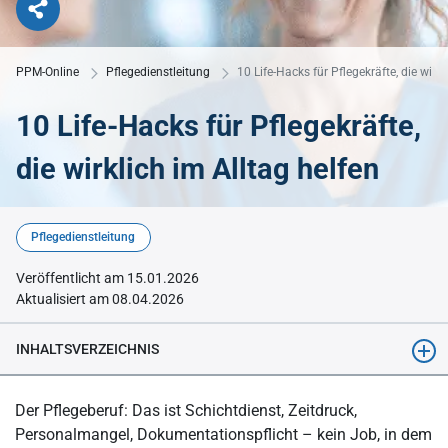
PPM-Online
Pflegedienstleitung
10 Life-Hacks für Pflegekräfte, die wirkl
10 Life-Hacks für Pflegekräfte,
die wirklich im Alltag helfen
© KI-generiert mit Midjourney
Pflegedienstleitung
Veröffentlicht am 15.01.2026
Aktualisiert am 08.04.2026
INHALTSVERZEICHNIS
Hack 1: Die Vier-Punkte-Übergabe
Der Pflegeberuf: Das ist Schichtdienst, Zeitdruck,
Hack 2: Die 90-Sekunden-Raumvorbereitung
Personalmangel, Dokumentationspflicht – kein Job, in dem