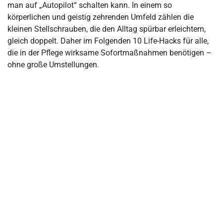
man auf „Autopilot“ schalten kann. In einem so
Hack 3: Taschen-Minimalismus
körperlichen und geistig zehrenden Umfeld zählen die
Hack 4: Brille sichern statt suchen
kleinen Stellschrauben, die den Alltag spürbar erleichtern,
gleich doppelt. Daher im Folgenden 10 Life-Hacks für alle,
Hack 5: Eigene Energiekurve nutzen
die in der Pflege wirksame Sofortmaßnahmen benötigen –
Hack 6: Zwei-Schritte-Vorausplanung
ohne große Umstellungen.
Hack 7: Sofortdokumentation bei Kurzmaßnahmen
Hack 8: Schuhe unbedingt als Arbeitsgerät verstehen
Hack 9: Feste Trinkstruktur etablieren – bei sich selbst
Hack 10: Innere Prioritäten setzen
Fazit