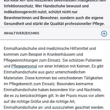
korrekte An- und Ausziehen beeinflussen maßgeblich den
Infektionsschutz. Wer Handschuhe bewusst und
indikationsgerecht nutzt, schützt nicht nur
Bewohnerinnen und Bewohner, sondern auch die eigene
Gesundheit und stärkt die Qualität professioneller Pflege.
INHALTSVERZEICHNIS
Was sind Einmalhandschuhe?
Einmalhandschuhe sind medizinische Hilfsmittel und
Aus welchen Materialien werden Einmalhandschuhe für die
kommen zum Beispiel in Krankenhäusern und
Pflege hergestellt?
Pflegeeinrichtungen zum Einsatz. Sie schützen Patienten
und
Pflegepersonal
vor einer Infektion mit Keimen. Es gibt
Welche Einmalhandschuhe kommen in der Pflege zum Einsatz?
Einmalhandschuhe aus ganz unterschiedlichen
Bei welchen Tätigkeiten in der Pflege müssen
Materialien. Diese kommen bei verschiedenen Tätigkeiten
Einmalhandschuhe verwendet werden?
im Pflegebereich zum Einsatz. Besonders keimarme
Bei welchen Tätigkeiten können Einmalhandschuhe getragen
Einmalhandschuhe haben besondere Vor- und Nachteile,
werden?
die es zu berücksichtigen gilt. In der Praxis muss vor allem
auf die richtige Größe und die richtige Art,
Welche Vorteile hat das Tragen von keimarmen
Einmalhandschuhe an- und auszuziehen geachtet werden.
Einmalhandschuhen im Pflegebereich?