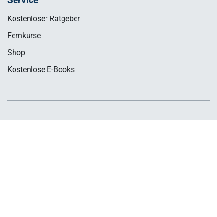
Service
Kostenloser Ratgeber
Fernkurse
Shop
Kostenlose E-Books
Sie haben noch Fragen?
Servicehotline (Mo. - Fr. von 08:00 Uhr - 17:00 Uhr)
+49 (0) 228-9550130
E-Mail
redaktion@ppm-online.org