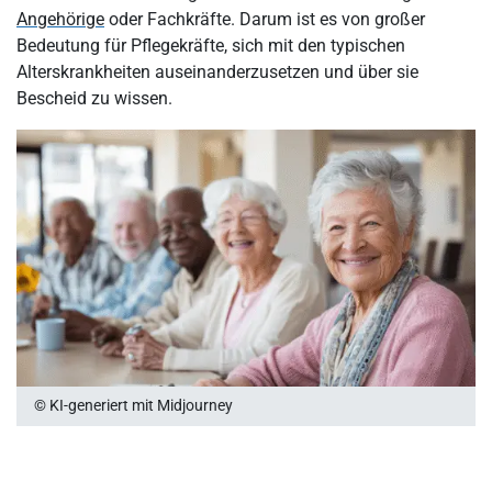
Angehörige
oder Fachkräfte. Darum ist es von großer
Wie können Alterskrankheiten diagnostiziert werden?
Bedeutung für Pflegekräfte, sich mit den typischen
Alterskrankheiten auseinanderzusetzen und über sie
Wo kann die Pflege bei Alterskrankheiten erfolgen?
Bescheid zu wissen.
Wie kann man Alterskrankheiten vorbeugen?
Fazit: Alterskrankheiten – Typische Krankheitsbilder im Alter
© KI-generiert mit Midjourney