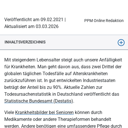
Veröffentlicht am 09.02.2021 |
PPM Online Redaktion
Aktualisiert am 03.03.2026
INHALTSVERZEICHNIS
Was versteht man in der Pflege unter Alterskrankheiten?
Mit steigendem Lebensalter steigt auch unsere Anfälligkeit
Warum treten bestimmte Krankheitsbilder erst im
für Krankheiten. Man geht davon aus, dass zwei Drittel der
fortgeschrittenen Alter auf?
globalen täglichen Todesfälle auf Alterskrankheiten
zurückzuführen ist. In gut entwickelten Industriestaaten
Typische Alterskrankheiten in der Pflege
beträgt der Anteil bis zu 90%. Aktuelle Zahlen zur
Was sind die wichtigsten Herz-Kreislauf-Erkrankungen im Alter?
Todesursachenstatistik in Deutschland veröffentlicht das
Statistische Bundesamt (Destatis)
.
Die 3 häufigsten neurologischen Störungen in der Pflege
Welche 3 Erkrankungen des Bewegungsapparates gelten als
Viele
Krankheitsbilder bei Senioren
können durch
typische Krankheiten in der Pflege?
Medikamente oder andere Therapieformen behandelt
werden. Andere benötigen eine umfassendere Pflege durch
Was ist ein Alterssyndrom?