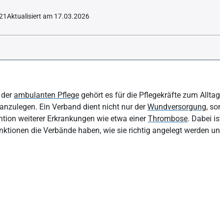
021
Aktualisiert am 17.03.2026
len Verbände?
 der
ambulanten Pflege
gehört es für die Pflegekräfte zum Allta
d: Pumpfunktion der Venen anregen
anzulegen. Ein Verband dient nicht nur der
Wundversorgung
, s
ntion weiterer Erkrankungen wie etwa einer
Thrombose
. Dabei i
le Versorgung im Notfall
nktionen die Verbände haben, wie sie richtig angelegt werden u
 macht den Meister