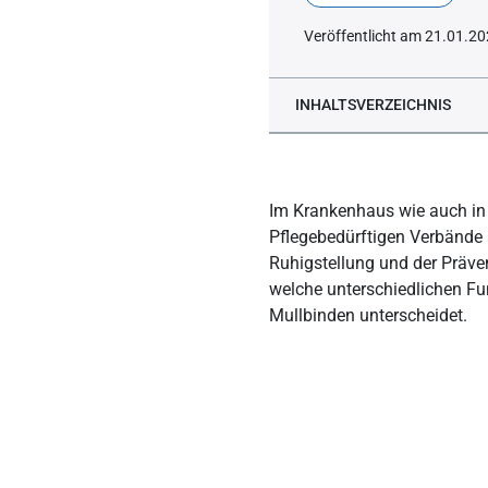
Veröffentlicht am 21.01.2
INHALTSVERZEICHNIS
Das Wichtigste in Kürze
Welche Funktionen erfül
Im Krankenhaus wie auch in
Der Kompressionsverban
Pflegebedürftigen Verbände 
Ruhigstellung und der Präve
Der Druckverband: Schnel
welche unterschiedlichen Fu
Verbände anlegen: Übung
Mullbinden unterscheidet.