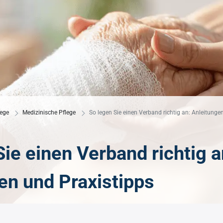
standards
Hygiene im Pflegewesen
erose
Gürtelrose
anagement
Hygieneanforderungen
musstörungen
Morbus Parkinson
gsmanagement
Hygienemanagement
Multiple Sklerose
gsmanagement
Einmalhandschuhe
t
der Mobilität
Hygieneverordnung
lege
Medizinische Pflege
So legen Sie einen Verband richtig an: Anleitunge
Sie einen Verband richtig a
en und Praxistipps