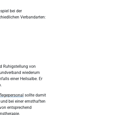
piel bei der
hiedlichen Verbandarten:
nd Ruhigstellung von
r Wundverband wiederum
lls einer Heilsalbe. Er
.
flegepersonal
sollte damit
 und bei einer ernsthaften
 von entsprechend
nstherapie.