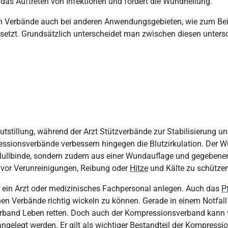
 das Auftreten von Infektionen und fördert die Wundheilung.
n Verbände auch bei anderen Anwendungsgebieten, wie zum Beis
etzt. Grundsätzlich unterscheidet man zwischen diesen untersc
tstillung, während der Arzt Stützverbände zur Stabilisierung u
ressionsverbände verbessern hingegen die Blutzirkulation. De
 Mullbinde, sondern zudem aus einer Wundauflage und gegebenenfa
 vor Verunreinigungen, Reibung oder
Hitze
und Kälte zu schützen
r ein Arzt oder medizinisches Fachpersonal anlegen. Auch das
P
enen Verbände richtig wickeln zu können. Gerade in einem Notfall
erband Leben retten. Doch auch der Kompressionsverband kann
gelegt werden. Er gilt als wichtiger Bestandteil der Kompressio