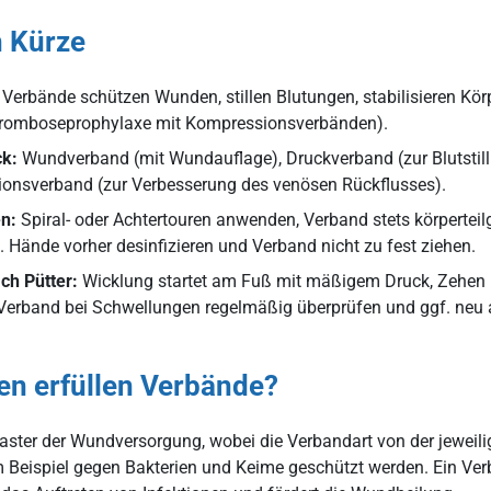
n Kürze
Verbände schützen Wunden, stillen Blutungen, stabilisieren Körpe
Thromboseprophylaxe mit Kompressionsverbänden).
ck:
Wundverband (mit Wundauflage), Druckverband (zur Blutstill
ionsverband (zur Verbesserung des venösen Rückflusses).
n:
Spiral- oder Achtertouren anwenden, Verband stets körperteilg
. Hände vorher desinfizieren und Verband nicht zu fest ziehen.
h Pütter:
Wicklung startet am Fuß mit mäßigem Druck, Zehen bl
 Verband bei Schwellungen regelmäßig überprüfen und ggf. neu
en erfüllen Verbände?
laster der Wundversorgung, wobei die Verbandart von der jeweil
ispiel gegen Bakterien und Keime geschützt werden. Ein Verba