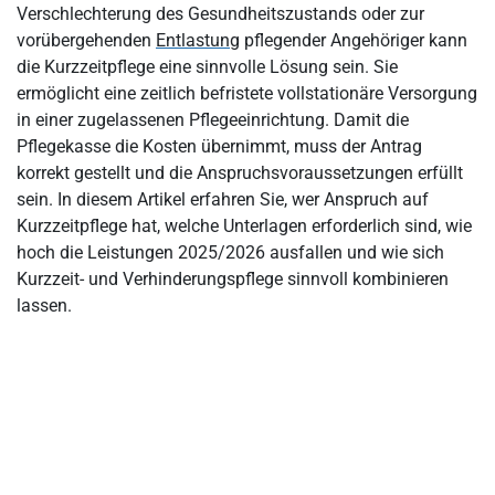
Was ist Kurzzeitpflege?
Verschlechterung des Gesundheitszustands oder zur
vorübergehenden
Entlastung
pflegender Angehöriger kann
Welche Entlastung bietet die Kurzzeitpflege in akuten
die Kurzzeitpflege eine sinnvolle Lösung sein. Sie
Pflegesituationen?
ermöglicht eine zeitlich befristete vollstationäre Versorgung
Wie kann man Kurzzeitpflege ohne Pflegegrad (Pflegestufe)
in einer zugelassenen Pflegeeinrichtung. Damit die
beantragen?
Pflegekasse die Kosten übernimmt, muss der Antrag
So beantragen Sie Kurzzeitpflege ohne Fehler und Zeitverlust
korrekt gestellt und die Anspruchsvoraussetzungen erfüllt
sein. In diesem Artikel erfahren Sie, wer Anspruch auf
Checkliste – Diese Unterlagen sollten Sie für die Kurzzeitpflege
Kurzzeitpflege hat, welche Unterlagen erforderlich sind, wie
bereithalten
hoch die Leistungen 2025/2026 ausfallen und wie sich
Kurzzeitpflege: Zuschuss, Eigenanteil und neue Regelungen seit
Kurzzeit- und Verhinderungspflege sinnvoll kombinieren
Juli 2025
lassen.