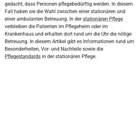
Was zeichnet die stationäre Pflege aus?
gedacht, dass Personen pflegebedürftig werden. In diesem
Fall haben sie die Wahl zwischen einer stationären und
Basishygiene in der stationären Pflege
einer ambulanten Betreuung. In der
stationären Pflege
Stationäre Pflege nochmal im Überblick
verbleiben die Patienten im Pflegeheim oder im
Krankenhaus und erhalten dort rund um die Uhr die nötige
Betreuung. In diesem Artikel gibt es Informationen rund um
Besonderheiten, Vor- und Nachteile sowie die
Pflegestandards
in der stationären Pflege.