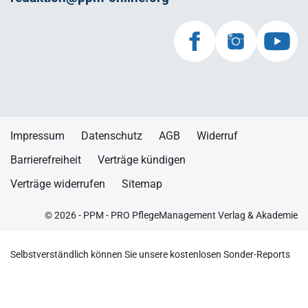
Impressum
Datenschutz
AGB
Widerruf
Barrierefreiheit
Verträge kündigen
Verträge widerrufen
Sitemap
© 2026 - PPM - PRO PflegeManagement Verlag & Akademie
Selbstverständlich können Sie unsere kostenlosen Sonder-Reports
auch ohne einen E-Mail-Newsletter anfordern. Schreiben Sie uns
dafür einfach eine kurze E-Mail. Sie erhalten zusätzlich zu unserem
E-Mail-Newsletter von Zeit zu Zeit auch Informationen zu anderen