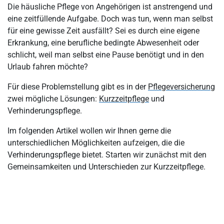
Die häusliche Pflege von Angehörigen ist anstrengend und
Exkurs: Was ist Kurzzeitpflege, was ist Verhinderungspflege?
eine zeitfüllende Aufgabe. Doch was tun, wenn man selbst
für eine gewisse Zeit ausfällt? Sei es durch eine eigene
Was sind die Voraussetzungen, um Verhinderungspflege in
Erkrankung, eine berufliche bedingte Abwesenheit oder
Anspruch nehmen zu können?
schlicht, weil man selbst eine Pause benötigt und in den
Verhinderungspflege und Demenz
Urlaub fahren möchte?
Welchen Anspruch hat eine pflegebedürftige Person für die
Für diese Problemstellung gibt es in der
Pflegeversicherung
Verhinderungspflege?
zwei mögliche Lösungen:
Kurzzeitpflege
und
Verhinderungspflege und Pflegegeld
Verhinderungspflege.
Für diese Leistungen können Sie Verhinderungspflege nutzen
Im folgenden Artikel wollen wir Ihnen gerne die
unterschiedlichen Möglichkeiten aufzeigen, die die
Gibt es eine Begrenzung, wie oft Verhinderungspflege genutzt
werden kann?
Verhinderungspflege bietet. Starten wir zunächst mit den
Gemeinsamkeiten und Unterschieden zur Kurzzeitpflege.
Verhinderungspflege beantragen – was ist zu beachten?
Wie können die Kosten für die Verhinderungspflege abgerechnet
werden?
Muss Verhinderungspflege versteuert werden?