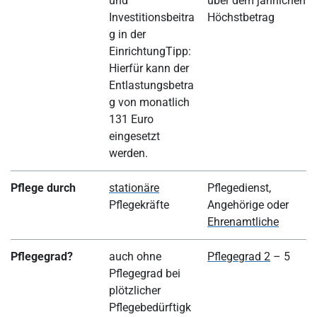
und
über dem jährlichen
Investitionsbeitra
Höchstbetrag
g in der
EinrichtungTipp:
Hierfür kann der
Entlastungsbetra
g von monatlich
131 Euro
eingesetzt
werden.
Pflege durch
stationäre
Pflegedienst,
Pflegekräfte
Angehörige oder
Ehrenamtliche
Pflegegrad?
auch ohne
Pflegegrad 2
– 5
Pflegegrad bei
plötzlicher
Pflegebedürftigk