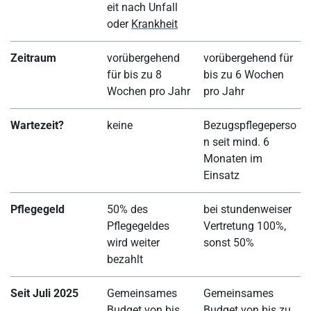
eit nach Unfall
oder
Krankheit
Zeitraum
vorübergehend
vorübergehend für
für bis zu 8
bis zu 6 Wochen
Wochen pro Jahr
pro Jahr
Wartezeit?
keine
Bezugspflegeperso
n seit mind. 6
Monaten im
Einsatz
Pflegegeld
50% des
bei stundenweiser
Pflegegeldes
Vertretung 100%,
wird weiter
sonst 50%
bezahlt
Seit Juli 2025
Gemeinsames
Gemeinsames
Budget von bis
Budget von bis zu