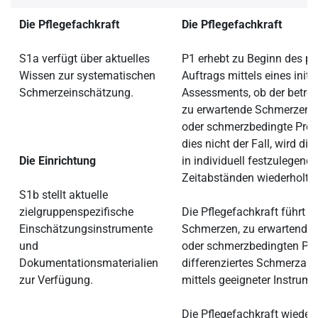
Die Pflegefachkraft
Die Pflegefachkraft
S1a verfügt über aktuelles
P1 erhebt zu Beginn des pf
Wissen zur systematischen
Auftrags mittels eines initi
Schmerzeinschätzung.
Assessments, ob der betro
zu erwartende Schmerzen,
oder schmerzbedingte Probl
dies nicht der Fall, wird di
Die Einrichtung
in individuell festzulegend
Zeitabständen wiederholt.
S1b stellt aktuelle
zielgruppenspezifische
Die Pflegefachkraft führt be
Einschätzungsinstrumente
Schmerzen, zu erwartende
und
oder schmerzbedingten Pr
Dokumentationsmaterialien
differenziertes Schmerzas
zur Verfügung.
mittels geeigneter Instrume
Die Pflegefachkraft wiederh