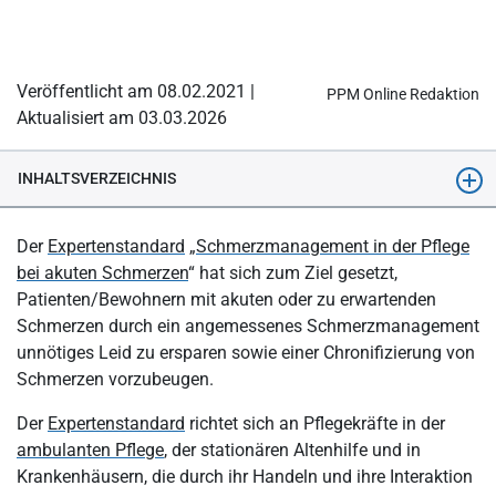
Veröffentlicht am 08.02.2021 |
PPM Online Redaktion
Aktualisiert am 03.03.2026
INHALTSVERZEICHNIS
Was ist Schmerzmanagement?
Der
Expertenstandard
„
Schmerzmanagement in der Pflege
Grundlagen des Schmerzmanagements: Kann man Schmerzen
bei akuten Schmerzen
“ hat sich zum Ziel gesetzt,
messen?
Patienten/Bewohnern mit akuten oder zu erwartenden
Schmerzen durch ein angemessenes Schmerzmanagement
Schmerzmanagement in der Pflege
unnötiges Leid zu ersparen sowie einer Chronifizierung von
Fragebogen: Audit Expertenstandard „Schmerzmanagement in
Schmerzen vorzubeugen.
der Pflege“
Der
Expertenstandard
richtet sich an Pflegekräfte in der
4 Schritte zur Implementierung des Expertenstandards
ambulanten Pflege
, der stationären Altenhilfe und in
Schmerzmanagement
Krankenhäusern, die durch ihr Handeln und ihre Interaktion
Schmerzmanagement in der Pflege: Maßnahmen