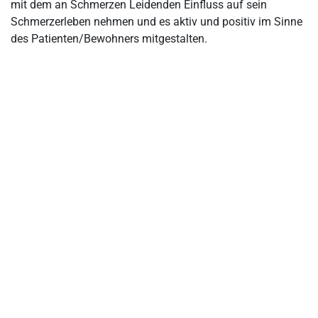
mit dem an Schmerzen Leidenden Einfluss auf sein
Schmerzerleben nehmen und es aktiv und positiv im Sinne
Unterstützung im Schmerzmanagement: Wie funktioniert die
des Patienten/Bewohners mitgestalten.
Beratung von Angehörigen?
Blick in die Zukunft