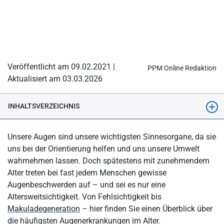
Veröffentlicht am 09.02.2021 |
PPM Online Redaktion
Aktualisiert am 03.03.2026
INHALTSVERZEICHNIS
Welche Augenkrankheiten gibt es?
Unsere Augen sind unsere wichtigsten Sinnesorgane, da sie
Wie ist das Auge aufgebaut?
uns bei der Orientierung helfen und uns unsere Umwelt
wahrnehmen lassen. Doch spätestens mit zunehmendem
Wie entstehen Augenkrankheiten?
Alter treten bei fast jedem Menschen gewisse
Welche Augenkrankheiten sind ansteckend?
Augenbeschwerden auf – und sei es nur eine
Altersweitsichtigkeit. Von Fehlsichtigkeit bis
Welche Augenkrankheiten können zur Erblindung führen?
Makuladegeneration
– hier finden Sie einen Überblick über
Wann muss ich zum Arzt?
die häufigsten Augenerkrankungen im Alter.