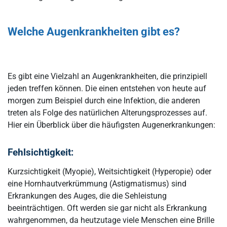
Welche Augenkrankheiten kann man operieren?
Welche Erkrankungen können Augenkrankheiten auslösen?
Welche Augenkrankheiten gibt es?
Wie kann ich Augenerkrankungen vorbeugen?
Augenerkrankungen richtig begegnen
Es gibt eine Vielzahl an Augenkrankheiten, die prinzipiell
jeden treffen können. Die einen entstehen von heute auf
morgen zum Beispiel durch eine Infektion, die anderen
treten als Folge des natürlichen Alterungsprozesses auf.
Hier ein Überblick über die häufigsten Augenerkrankungen:
Fehlsichtigkeit:
Kurzsichtigkeit (Myopie), Weitsichtigkeit (Hyperopie) oder
eine Hornhautverkrümmung (Astigmatismus) sind
Erkrankungen des Auges, die die Sehleistung
beeinträchtigen. Oft werden sie gar nicht als Erkrankung
wahrgenommen, da heutzutage viele Menschen eine Brille