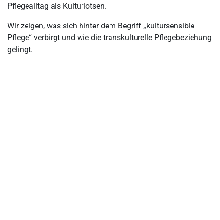
Gibt es einen Unterschied zwischen den Begriffen „interkulturell“
Pflegealltag als Kulturlotsen.
und „multikulturell“?
Wir zeigen, was sich hinter dem Begriff „kultursensible
Fazit: Kultursensible Pflege ist essentieller Bestandteil des
Pflege“ verbirgt und wie die transkulturelle Pflegebeziehung
Pflegesystems
gelingt.