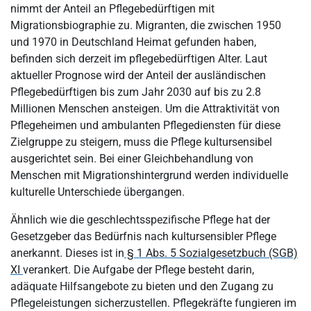
Welche Ziele verfolgt die Interkulturalität in der Altenhilfe?
nimmt der Anteil an Pflegebedürftigen mit
Migrationsbiographie zu. Migranten, die zwischen 1950
Welche Grundsätze gelten bei der Berücksichtigung der
und 1970 in Deutschland Heimat gefunden haben,
Herkunftskultur?
befinden sich derzeit im pflegebedürftigen Alter. Laut
Warum schöpfen Menschen mit Migrationsbiographie die
aktueller Prognose wird der Anteil der ausländischen
Möglichkeiten der Pflege nicht aus?
Pflegebedürftigen bis zum Jahr 2030 auf bis zu 2.8
Was bedeutet kultursensibles Arbeiten in der Pflegeeinrichtung?
Millionen Menschen ansteigen. Um die Attraktivität von
Pflegeheimen und ambulanten Pflegediensten für diese
Welche Anwendung findet Multikulturalität bei ambulanten
Zielgruppe zu steigern, muss die Pflege kultursensibel
Pflegediensten?
ausgerichtet sein. Bei einer Gleichbehandlung von
Wer ist für die Berücksichtigung der Herkunftskultur in der
Menschen mit Migrationshintergrund werden individuelle
Pflege verantwortlich?
kulturelle Unterschiede übergangen.
Welche Kompetenzen setzt die transkulturelle Pflege voraus?
Ähnlich wie die geschlechtsspezifische Pflege hat der
Welche Lerntheorien bilden eine geeignete Basis für die
Gesetzgeber das Bedürfnis nach kultursensibler Pflege
Kompetenzerweiterung?
anerkannt. Dieses ist in
§ 1 Abs. 5 Sozialgesetzbuch (SGB)
XI
verankert. Die Aufgabe der Pflege besteht darin,
Wie lässt sich Kultursensibilität in Ihrer Pflegeeinrichtung
adäquate Hilfsangebote zu bieten und den Zugang zu
umsetzen?
Pflegeleistungen sicherzustellen. Pflegekräfte fungieren im