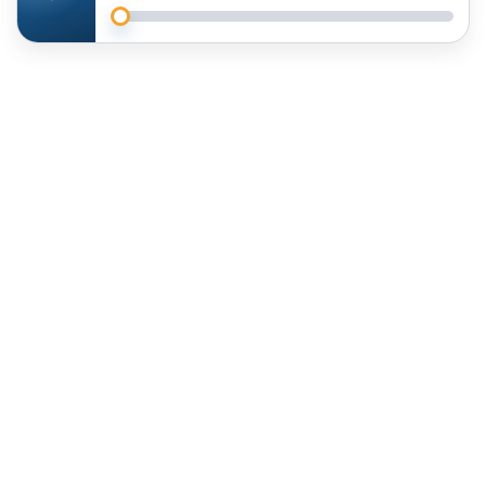
Mit welchen Fragen gestalten Pflegekräfte die
Selbsteinschätzung im Erstgespräch erfolgreich?
Wie erfolgt die Selbsteinschätzung des Pflegebedürftigen?
Welche Themenfelder beinhaltet die Strukturierte
Informationssammlung?
Welchen Leitfragen folgt die Fachkraft in Feld C1 der SIS?
Welche Rolle spielen Expertenstandards in den SIS-
Themenbereichen?
Wie lässt sich die SIS in den Pflegealltag integrieren?
Digitale Hilfsmittel im Pflegealltag: Pflegesoftware, TI und
praxisnahe Smart-Hacks
Sind Weiterbildungen zur Einführung des Strukturmodells
erforderlich?
Können einzelne Elemente des SIS-Modells umgesetzt werden?