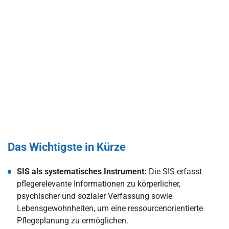
Rechtliche Grundlagen
Fazit: Richtig planen, fragen und dokumentieren – Das A und O
der Strukturierten Informationssammlung
FAQ: Häufig gestellte Fragen zum Thema Pflegeplanung mit SIS
Das Wichtigste in Kürze
SIS als systematisches Instrument:
Die SIS erfasst
pflegerelevante Informationen zu körperlicher,
psychischer und sozialer Verfassung sowie
Lebensgewohnheiten, um eine ressourcenorientierte
Pflegeplanung zu ermöglichen.