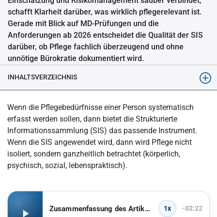
Einschätzung und Risikomanagement sauber verbindet,
schafft Klarheit darüber, was wirklich pflegerelevant ist.
Gerade mit Blick auf MD-Prüfungen und die
Anforderungen ab 2026 entscheidet die Qualität der SIS
darüber, ob Pflege fachlich überzeugend und ohne
unnötige Bürokratie dokumentiert wird.
INHALTSVERZEICHNIS
Das Wichtigste in Kürze
Wenn die Pflegebedürfnisse einer Person systematisch
Was ist die SIS-Pflege?
erfasst werden sollen, dann bietet die Strukturierte
Informationssammlung (SIS) das passende Instrument.
Welche Leitprinzipien bestimmen das Strukturmodell in der
Wenn die SIS angewendet wird, dann wird Pflege nicht
Pflege?
isoliert, sondern ganzheitlich betrachtet (körperlich,
Welche Maßnahmen fördert die SIS zur Qualitätssicherung in
psychisch, sozial, lebenspraktisch).
der Pflege?
Wie ist der SIS-Behandlungsbogen aufgebaut?
Welche Grundsätze sind vom Pflegepersonal im Erstgespräch
Zusammenfassung des Artikels anhören
1x
-02:22
zu beachten?