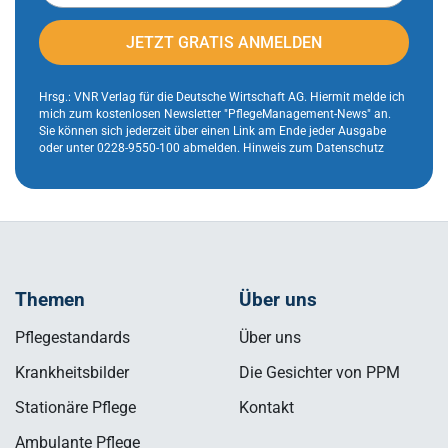
Adresse
JETZT GRATIS ANMELDEN
Hrsg.: VNR Verlag für die Deutsche Wirtschaft AG. Hiermit melde ich
mich zum kostenlosen Newsletter "PflegeManagement-News" an.
Sie können sich jederzeit über einen Link am Ende jeder Ausgabe
oder unter 0228-9550-100 abmelden.
Hinweis zum Datenschutz
Themen
Über uns
Pflegestandards
Über uns
Krankheitsbilder
Die Gesichter von PPM
Stationäre Pflege
Kontakt
Ambulante Pflege