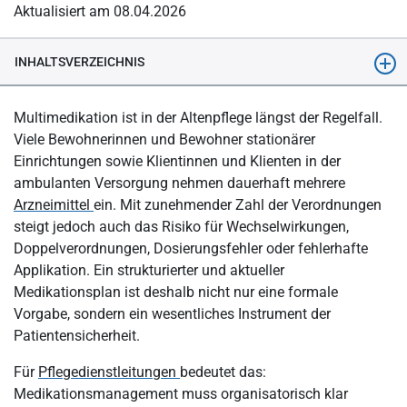
Aktualisiert am 08.04.2026
INHALTSVERZEICHNIS
Wer hat Anspruch auf einen bundeseinheitlichen
Multimedikation ist in der Altenpflege längst der Regelfall.
Medikationsplan?
Viele Bewohnerinnen und Bewohner stationärer
Verantwortung und Aktualisierung
Einrichtungen sowie Klientinnen und Klienten in der
ambulanten Versorgung nehmen dauerhaft mehrere
Welche Angaben muss ein Medikationsplan zwingend
Arzneimittel
ein. Mit zunehmender Zahl der Verordnungen
enthalten?
steigt jedoch auch das Risiko für Wechselwirkungen,
Bedeutung für die Pflegepraxis
Doppelverordnungen, Dosierungsfehler oder fehlerhafte
Digitalisierung und elektronische Patientenakte
Applikation. Ein strukturierter und aktueller
Medikationsplan ist deshalb nicht nur eine formale
Medikationssicherheit im Pflegealltag
Vorgabe, sondern ein wesentliches Instrument der
Nebenwirkungen und Wechselwirkungen: Beobachtung ist
Patientensicherheit.
Pflegekompetenz
Für
Pflegedienstleitungen
bedeutet das:
Rolle der Pflegedienstleitung
Medikationsmanagement muss organisatorisch klar