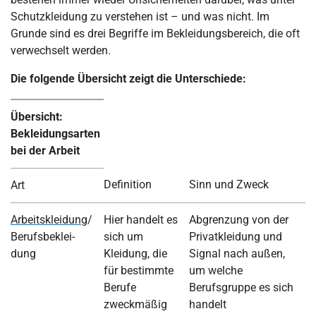
Schutzkleidung zu verstehen ist – und was nicht. Im
Grunde sind es drei Begriffe im Bekleidungsbereich, die oft
verwechselt werden.
Die folgende Übersicht zeigt die Unterschiede:
Übersicht:
Bekleidungsarten
bei der Arbeit
Definition
Sinn und Zweck
H
Art
Arbeitskleidung
/
Hier handelt es
Abgrenzung von der
S
Berufsbeklei-
sich um
Privatkleidung und
A
dung
Kleidung, die
Signal nach außen,
k
für bestimmte
um welche
A
Berufe
Berufsgruppe es sich
i
zweckmäßig
handelt
R