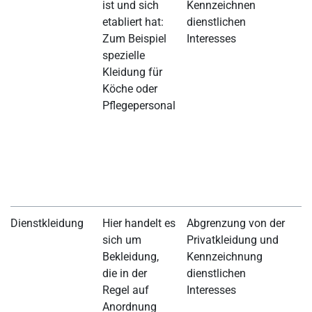
ist und sich
Kennzeichnen
w
etabliert hat:
dienstlichen
A
Zum Beispiel
Interesses
p
spezielle
v
Kleidung für
u
Köche oder
A
Pflegepersonal
H
A
K
V
R
e
Dienstkleidung
Hier handelt es
Abgrenzung von der
D
sich um
Privatkleidung und
ni
Bekleidung,
Kennzeichnung
D
die in der
dienstlichen
s
Regel auf
Interesses
D
Anordnung
p