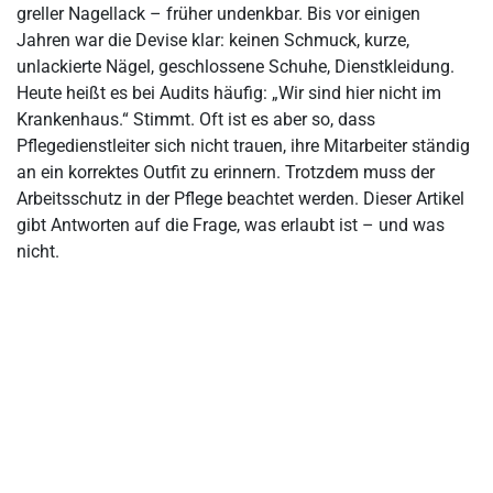
Schutzkleidung, Arbeitskleidung & Co: Wo liegen die
greller Nagellack – früher undenkbar. Bis vor einigen
Unterschiede?
Jahren war die Devise klar: keinen Schmuck, kurze,
unlackierte Nägel, geschlossene Schuhe, Dienstkleidung.
Arbeitsschutz in der Pflege: Wie sollte Arbeitskleidung
Heute heißt es bei Audits häufig: „Wir sind hier nicht im
beschaffen sein?
Krankenhaus.“ Stimmt. Oft ist es aber so, dass
Muster: Dienstanweisung zur persönlichen Hygiene während der
Pflegedienstleiter sich nicht trauen, ihre Mitarbeiter ständig
Arbeit
an ein korrektes Outfit zu erinnern. Trotzdem muss der
Fazit
Arbeitsschutz in der Pflege beachtet werden. Dieser Artikel
gibt Antworten auf die Frage, was erlaubt ist – und was
FAQs: Häufige Fragen zum Thema Arbeitsschutz in der Pflege
nicht.