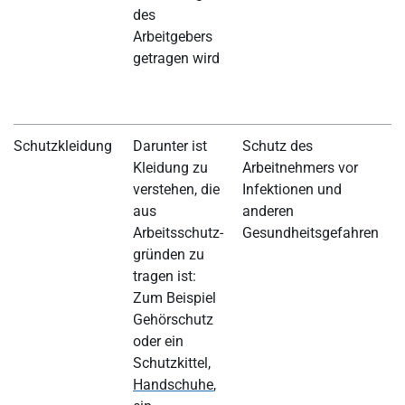
des
v
Arbeitgebers
D
getragen wird
d
D
B
Schutzkleidung
Darunter ist
Schutz des
H
Kleidung zu
Arbeitnehmers vor
d
verstehen, die
Infektionen und
z
aus
anderen
A
Arbeitsschutz-
Gesundheitsgefahren
S
gründen zu
D
tragen ist:
d
Zum Beispiel
K
Gehörschutz
m
oder ein
v
Schutzkittel,
D
Handschuhe
,
m