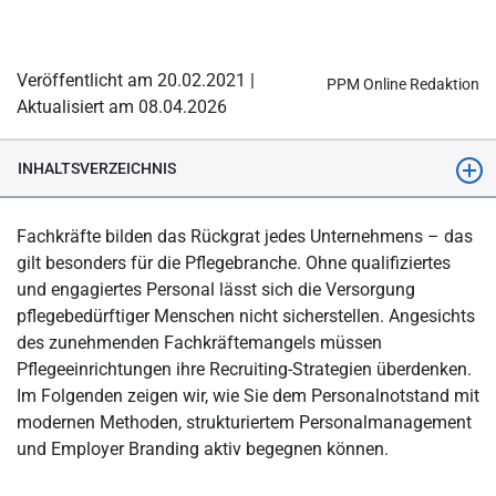
Veröffentlicht am 20.02.2021 |
PPM Online Redaktion
Aktualisiert am 08.04.2026
INHALTSVERZEICHNIS
Das Wichtigste in Kürze
Fachkräfte bilden das Rückgrat jedes Unternehmens – das
Personalsituation in der Pflege: Fachkräftemangel
gilt besonders für die Pflegebranche. Ohne qualifiziertes
und engagiertes Personal lässt sich die Versorgung
Konservatives Recruiting in der Pflege: Herausforderungen und
pflegebedürftiger Menschen nicht sicherstellen. Angesichts
Lösungen
des zunehmenden Fachkräftemangels müssen
Handlungsempfehlung zur Personalgewinnung in der
Pflegeeinrichtungen ihre Recruiting-Strategien überdenken.
Pflegebranche
Im Folgenden zeigen wir, wie Sie dem Personalnotstand mit
Employer Branding im Pflegebereich
modernen Methoden, strukturiertem Personalmanagement
und Employer Branding aktiv begegnen können.
6 Bereiche des Employer Brandings in der Pflege