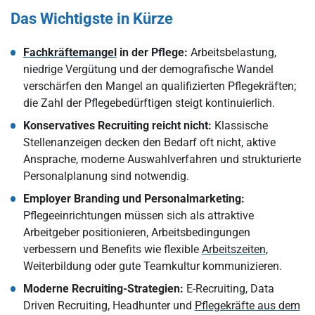
Neue Pflegekräfte gewinnen: Strategien für bessere
Das Wichtigste in Kürze
Arbeitsbedingungen
E-Recruiting: Data Driven Recruiting in der Pflege
Fachkräftemangel
in der Pflege:
Arbeitsbelastung,
Headhunter im Gesundheitswesen
niedrige Vergütung und der demografische Wandel
verschärfen den Mangel an qualifizierten Pflegekräften;
Pflegekräfte aus dem Ausland – eine lohnende Alternative?
die Zahl der Pflegebedürftigen steigt kontinuierlich.
Fazit: Recruitingprozesse modernisieren
Konservatives Recruiting reicht nicht:
Klassische
Stellenanzeigen decken den Bedarf oft nicht, aktive
Ansprache, moderne Auswahlverfahren und strukturierte
Personalplanung sind notwendig.
Employer Branding und Personalmarketing:
Pflegeeinrichtungen müssen sich als attraktive
Arbeitgeber positionieren, Arbeitsbedingungen
verbessern und Benefits wie flexible
Arbeitszeiten
,
Weiterbildung oder gute Teamkultur kommunizieren.
Moderne Recruiting-Strategien:
E-Recruiting, Data
Driven Recruiting, Headhunter und
Pflegekräfte aus dem