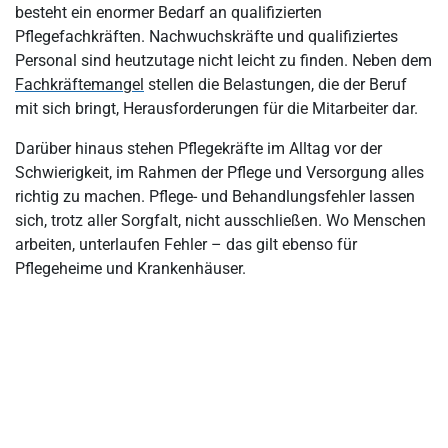
Was sind Behandlungsfehler?
besteht ein enormer Bedarf an qualifizierten
Pflegefachkräften. Nachwuchskräfte und qualifiziertes
Haftung für Pflegefehler – Rechtliche Grundlagen
Personal sind heutzutage nicht leicht zu finden. Neben dem
Haftung für Behandlungsfehler – Rechtliche Grundlagen
Fachkräftemangel
stellen die Belastungen, die der Beruf
mit sich bringt, Herausforderungen für die Mitarbeiter dar.
Aufdeckung von Pflegefehlern: Wie kann sich Pflegepersonal
absichern?
Darüber hinaus stehen Pflegekräfte im Alltag vor der
Wie geht man bei der Aufdeckung eines Pflegefehlers vor?
Schwierigkeit, im Rahmen der Pflege und Versorgung alles
richtig zu machen. Pflege- und Behandlungsfehler lassen
Pflegefehler – Die Dokumentation als wichtiges Instrument und
sich, trotz aller Sorgfalt, nicht ausschließen. Wo Menschen
Beweismittel
arbeiten, unterlaufen Fehler – das gilt ebenso für
Pflegefehler: Beratung in Anspruch nehmen
Pflegeheime und Krankenhäuser.
Wie lassen sich Pflegefehler vermeiden?
Pflegefehler: Was können betroffene Pflegebedürftige tun?
Pflegefehler – Recht auf Kündigung des Versorgungsvertrages
Fazit: Pflegefehler haben Konsequenzen