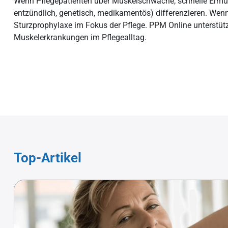
Wenn Pflegepatienten über Muskelschwäche, schnelle Ermüd
Bewegungsapparats
Körperpflege im Altenheim
Experten
entzündlich, genetisch, medikamentös) differenzieren. Wenn
Arterioskl
Sturzprophylaxe im Fokus der Pflege. PPM Online unterstütz
Gangstörungen bei Patienten
Ganzkörperwäsche
Schmerzm
Herzrhyth
Muskelerkrankungen im Pflegealltag.
Skoliose im Alter
Zahnpflege
Ernährun
PAVK
Osteoporose
Hautpflege
Entlassun
Herzinfark
Förderung des Bewegungsapparats
Nägel schneiden
Erhaltung 
Top-Artikel