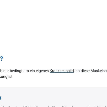
e?
ch nur bedingt um ein eigenes
Krankheitsbild
, da diese Muskel
kung ist.
t