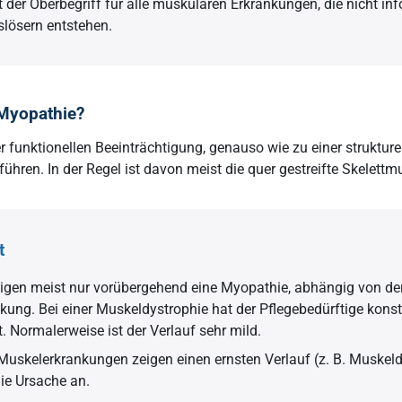
t der Oberbegriff für alle muskulären Erkrankungen, die nicht in
lösern entstehen.
 Myopathie?
 funktionellen Beeinträchtigung, genauso wie zu einer struktur
ühren. In der Regel ist davon meist die quer gestreifte Skelettm
t
eigen meist nur vorübergehend eine Myopathie, abhängig von der
kung. Bei einer Muskeldystrophie hat der Pflegebedürftige kons
 Normalerweise ist der Verlauf sehr mild.
Muskelerkrankungen zeigen einen ernsten Verlauf (z. B. Muskel
ie Ursache an.