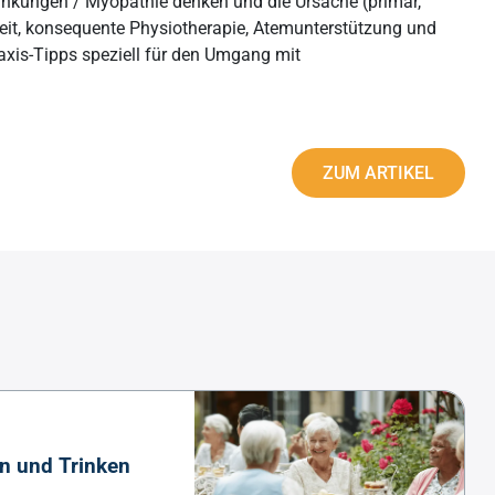
ankungen / Myopathie denken und die Ursache (primär,
Seelsorge
keit, konsequente Physiotherapie, Atemunterstützung und
Grüner Star
axis-Tipps speziell für den Umgang mit
Angehörige in der Altenpflege: Tipps für
Grauer Star
Pflegepersonen
Alterskorrelierte Makuladegeneration
Sterbebegleitung
ZUM ARTIKEL
Palliativpflege
Patientenverfügung
n und Trinken