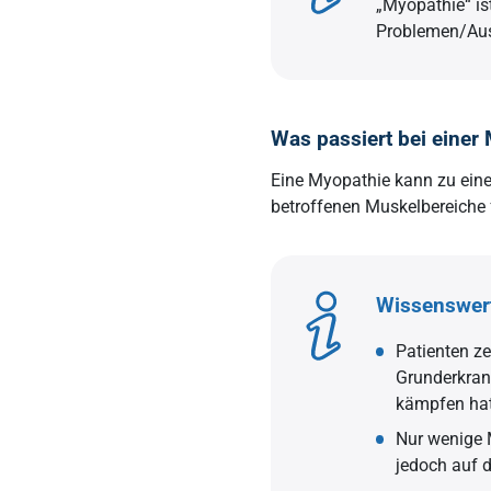
„Myopathie“ is
Problemen/Aus
Was passiert bei einer
Eine Myopathie kann zu einer
betroffenen Muskelbereiche f
Wissenswer
Patienten z
Grunderkran
kämpfen hat.
Nur wenige 
jedoch auf d