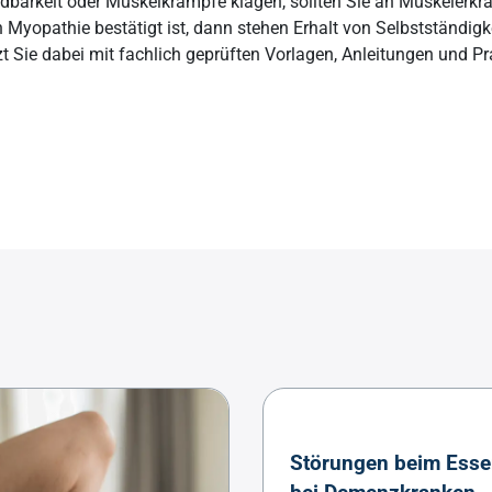
barkeit oder Muskelkrämpfe klagen, sollten Sie an Muskelerkr
standards
Hygiene im Pflegewesen
 Myopathie bestätigt ist, dann stehen Erhalt von Selbstständig
erose
Gürtelrose
t Sie dabei mit fachlich geprüften Vorlagen, Anleitungen und Pr
anagement
Hygieneanforderungen
musstörungen
Morbus Parkinson
gsmanagement
Hygienemanagement
Multiple Sklerose
gsmanagement
Einmalhandschuhe
t
der Mobilität
Hygieneverordnung
Störungen beim Esse