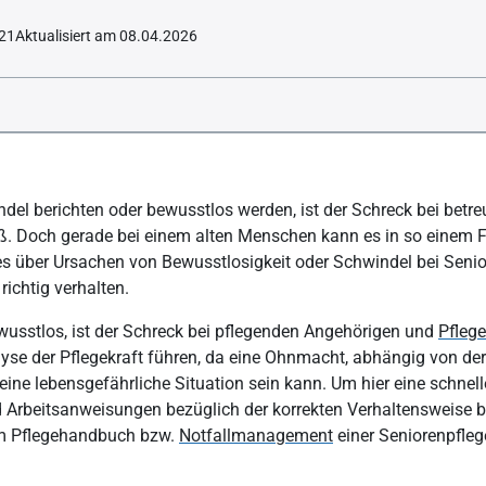
021
Aktualisiert am 08.04.2026
er Bewusstlosigkeit sein?
del berichten oder bewusstlos werden, ist der Schreck bei betr
tsanfällen der Arzt aufgesucht werden?
. Doch gerade bei einem alten Menschen kann es in so einem 
s über Ursachen von Bewusstlosigkeit oder Schwindel bei Seni
so gefährlich?
richtig verhalten.
einer Ohnmacht?
usstlos, ist der Schreck bei pflegenden Angehörigen und
Pfleg
nen Formen von Ohnmachtsanfällen (Synkopen) und ihre Ursachen?
alyse der Pflegekraft führen, da eine Ohnmacht, abhängig von d
 eine lebensgefährliche Situation sein kann. Um hier eine schnel
el mit Ohnmachtsanfällen – wie vorgehen?
ind Arbeitsanweisungen bezüglich der korrekten Verhaltensweise 
e Synkopen auslösen?
im Pflegehandbuch bzw.
Notfallmanagement
einer Seniorenpfle