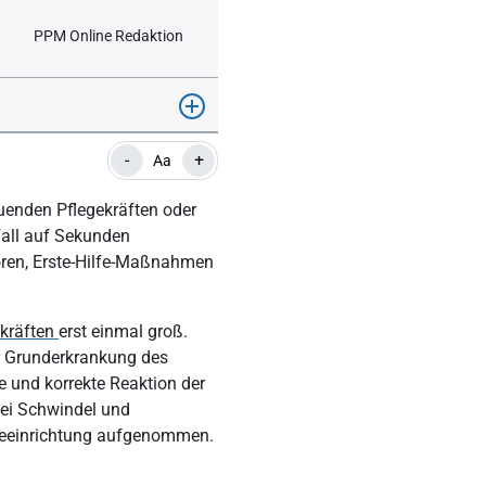
PPM Online Redaktion
-
+
Aa
euenden Pflegekräften oder
Fall auf Sekunden
oren, Erste-Hilfe-Maßnahmen
ekräften
erst einmal groß.
er Grunderkrankung des
le und korrekte Reaktion der
bei Schwindel und
geeinrichtung aufgenommen.