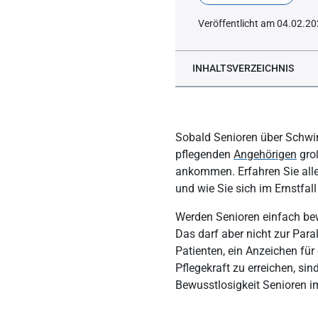
Veröffentlicht am 04.02.2
INHALTSVERZEICHNIS
Was ist eine Synkope?
Was kann die Ursache ein
Sobald Senioren über Schwin
Wann sollte bei Ohnmach
pflegenden
Angehörigen
groß
ankommen. Erfahren Sie alle
Was macht eine Synkope 
und wie Sie sich im Ernstfall 
Was sind die Symptome 
Werden Senioren einfach bew
Was sind die verschiede
Das darf aber nicht zur Par
Patienten, ein Anzeichen für
Wiederkehrender Schwind
Pflegekraft zu erreichen, s
Was kann wiederkehrend
Bewusstlosigkeit Senioren 
Synkope: die Diagnostik