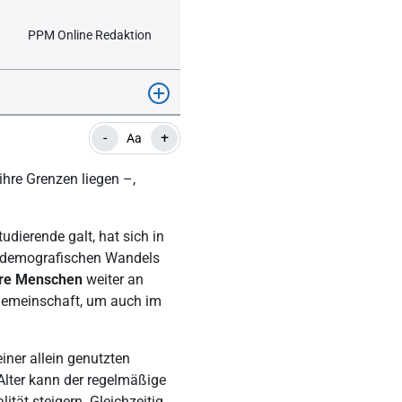
PPM Online Redaktion
-
+
Aa
ihre Grenzen liegen –,
ierende galt, hat sich in
s demografischen Wandels
ere Menschen
weiter an
gemeinschaft, um auch im
iner allein genutzten
Alter kann der regelmäßige
ät steigern. Gleichzeitig