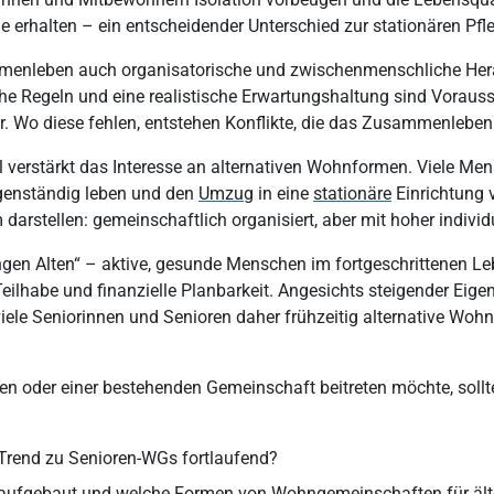
me erhalten – ein entscheidender Unterschied zur stationären Pfl
mmenleben auch organisatorische und zwischenmenschliche Her
che Regeln und eine realistische Erwartungshaltung sind Vorauss
r. Wo diese fehlen, entstehen Konflikte, die das Zusammenleben
l verstärkt das Interesse an alternativen Wohnformen. Viele Me
genständig leben und den
Umzug
in eine
stationäre
Einrichtung 
darstellen: gemeinschaftlich organisiert, aber mit hoher indivi
gen Alten“ – aktive, gesunde Menschen im fortgeschrittenen Le
ilhabe und finanzielle Planbarkeit. Angesichts steigender Eigen
iele Seniorinnen und Senioren daher frühzeitig alternative Woh
n oder einer bestehenden Gemeinschaft beitreten möchte, sollte
 Trend zu Senioren-WGs fortlaufend?
G aufgebaut und welche Formen von Wohngemeinschaften für ält