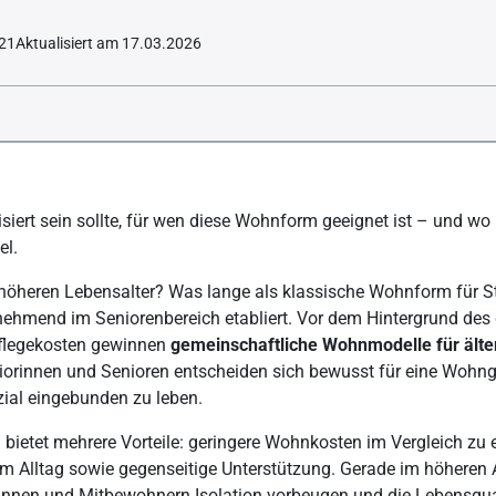
021
Aktualisiert am 17.03.2026
 Senioren-WG ungebrochen?
 aufgebaut?
iert sein sollte, für wen diese Wohnform geeignet ist – und wo 
er Neugründung einer Senioren-WG achten?
el.
ioren-WG professionell?
heren Lebensalter? Was lange als klassische Wohnform für Stud
ehmend im Seniorenbereich etabliert. Vor dem Hintergrund de
enioren-Wohngemeinschaft
flegekosten gewinnen
gemeinschaftliche Wohnmodelle für ält
essent eine passende Senioren-WG?
orinnen und Senioren entscheiden sich bewusst für eine Wohn
zial eingebunden zu leben.
Pflege in der Senioren-WG organisiert werden?
n die Pflegekasse oder andere Träger?
ietet mehrere Vorteile: geringere Wohnkosten im Vergleich zu e
m Alltag sowie gegenseitige Unterstützung. Gerade im höheren 
nen und Mitbewohnern Isolation vorbeugen und die Lebensqualit