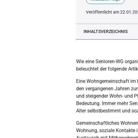
Veröffentlicht am 22.01.2
INHALTSVERZEICHNIS
Warum ist der Trend zur
Wie ist eine Senioren-WG
Wie eine Senioren-WG organis
Worauf sollte man bei d
beleuchtet der folgende Artik
Wie gründet man eine Sen
Eine Wohngemeinschaft im hö
den vergangenen Jahren zun
Rechtsformen in einer S
und steigender Wohn- und P
Wie findet man als Inter
Bedeutung. Immer mehr Seni
Alter selbstbestimmt und so
Wie kann die notwendige 
Welche Kosten übernehme
Gemeinschaftliches Wohnen b
Wohnung, soziale Kontakte i
Austausch mit Mitbewohnerin