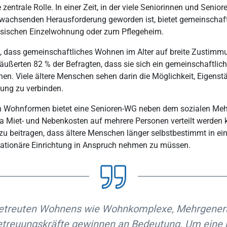
ntrale Rolle. In einer Zeit, in der viele Seniorinnen und Seniore
r wachsenden Herausforderung geworden ist, bietet gemeinschaf
lassischen Einzelwohnung oder zum Pflegeheim.
, dass gemeinschaftliches Wohnen im Alter auf breite Zustimmun
 äußerten 82 % der Befragten, dass sie sich ein gemeinschaftlic
nen. Viele ältere Menschen sehen darin die Möglichkeit, Eigenst
zung zu verbinden.
len Wohnformen bietet eine Senioren-WG neben dem sozialen Meh
da Miet- und Nebenkosten auf mehrere Personen verteilt werden
u beitragen, dass ältere Menschen länger selbstbestimmt in ei
 stationäre Einrichtung in Anspruch nehmen zu müssen.
etreuten Wohnens wie Wohnkomplexe, Mehrgenera
Betreuungskräfte gewinnen an Bedeutung. Um eine 