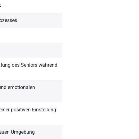
s
rozesses
itung des Seniors während
 und emotionalen
iner positiven Einstellung
 neuen Umgebung