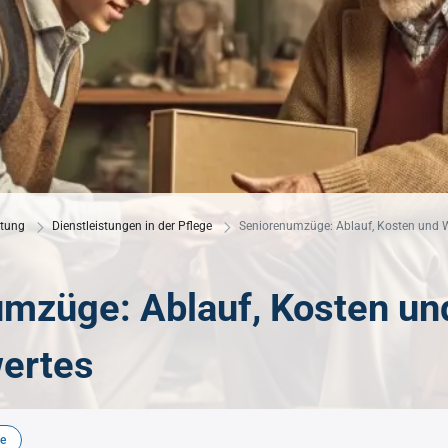
standards
Hygiene im Pflegewesen
erose
Gürtelrose
anagement
Hygieneanforderungen
musstörungen
Morbus Parkinson
gsmanagement
Hygienemanagement
Multiple Sklerose
gsmanagement
Einmalhandschuhe
t
der Mobilität
Hygieneverordnung
itung
Dienstleistungen in der Pflege
Seniorenumzüge: Ablauf, Kosten und 
mzüge: Ablauf, Kosten un
ertes
ge