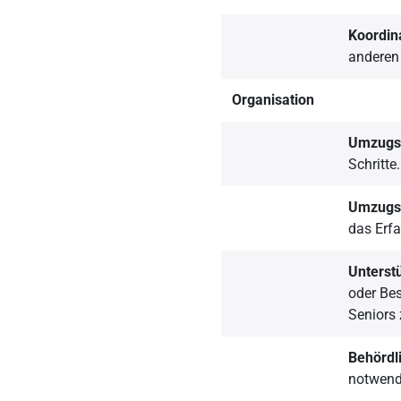
Koordina
anderen 
Organisation
Umzugs
Schritte.
Umzugs
das Erf
Unterst
oder Be
Seniors 
Behördl
notwendi