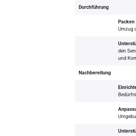
Durchführung
Packen
Umzug d
Unterst
den Seni
und Kom
Nachbereitung
Einrich
Bedürfn
Anpass
Umgebun
Unterst