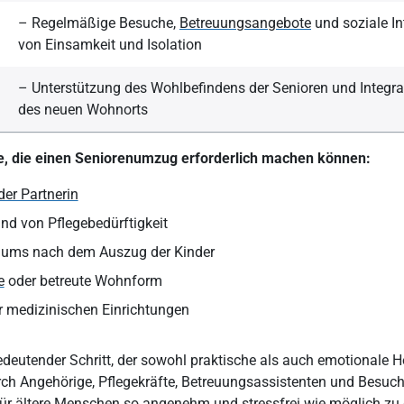
– Regelmäßige Besuche,
Betreuungsangebote
und soziale In
von Einsamkeit und Isolation
– Unterstützung des Wohlbefindens der Senioren und Integra
des neuen Wohnorts
e, die einen Seniorenumzug erforderlich machen können:
der Partnerin
d von Pflegebedürftigkeit
aums nach dem Auszug der Kinder
e
oder betreute Wohnform
 medizinischen Einrichtungen
edeutender Schritt, der sowohl praktische als auch emotionale 
rch Angehörige, Pflegekräfte, Betreuungsassistenten und Besuch
r ältere Menschen so angenehm und stressfrei wie möglich zu 