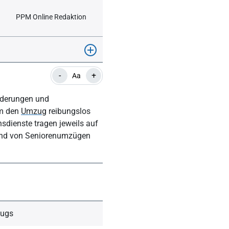
PPM Online Redaktion
-
+
Aa
änderungen und
um den
Umzug
reibungslos
dienste tragen jeweils auf
rund von Seniorenumzügen
zugs