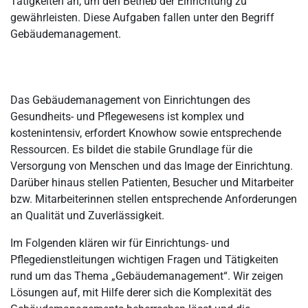
Tätigkeiten an, um den Betrieb der Einrichtung zu
Gebäudemanagement im Gesundheits- und Pflegewesen: Die
Leistungsbereiche
gewährleisten. Diese Aufgaben fallen unter den Begriff
Gebäudemanagement.
Mehr Effizienz durch Gebäudemanagementsysteme: Was sind
die Funktionen von GMS?
Gebäudemanagement: Welche Vorteile hat ein Outsourcing?
Das Gebäudemanagement von Einrichtungen des
Fazit: Mehr Effektivität und Effizienz durch professionelles
Gesundheits- und Pflegewesens ist komplex und
Gebäudemanagement
kostenintensiv, erfordert Knowhow sowie entsprechende
Ressourcen. Es bildet die stabile Grundlage für die
Versorgung von Menschen und das Image der Einrichtung.
Darüber hinaus stellen Patienten, Besucher und Mitarbeiter
bzw. Mitarbeiterinnen stellen entsprechende Anforderungen
an Qualität und Zuverlässigkeit.
Im Folgenden klären wir für Einrichtungs- und
Pflegedienstleitungen wichtigen Fragen und Tätigkeiten
rund um das Thema „Gebäudemanagement“. Wir zeigen
Lösungen auf, mit Hilfe derer sich die Komplexität des