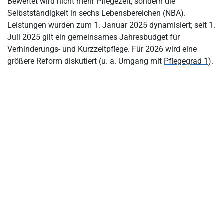
Bewertet wird nicht mehr Pflegezeit, sondern die
Selbstständigkeit in sechs Lebensbereichen (NBA).
Für die Praxisplanung 2026 gilt
Leistungen wurden zum 1. Januar 2025 dynamisiert; seit 1.
PDL-Aufgaben im NBA-System
Juli 2025 gilt ein gemeinsames Jahresbudget für
Verhinderungs- und Kurzzeitpflege. Für 2026 wird eine
Wie beantragt man einen Pflegegrad?
größere Reform diskutiert (u. a. Umgang mit
Pflegegrad 1
).
Debatte um die Abschaffung oder Reform von Pflegegrad 1
Praxisbeispiele (für Beratung & Doku)
Fazit: Mehr Leistungen durch Pflegegrade
FAQs: Pflegegrad und Pflegeleistung
Quellen