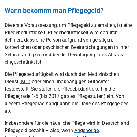
Was ist der Unterschied zwischen Pflegegeld und
Sachleistungen?
Wann bekommt man Pflegegeld?
Was ist, wenn mehr Pflegegeld benötigt wird?
Die erste Voraussetzung, um Pflegegeld zu erhalten, ist eine
In welchen besonderen Situationen abseits der häuslichen
Pflegebedürftigkeit. Pflegebedürftigkeit wird dadurch
Pflege wird Pflegegeld bezahlt?
definiert, dass eine Person aufgrund von geistigen,
Wo, wann und wie kann man Pflegegeld beantragen?
körperlichen oder psychischen Beeinträchtigungen in ihrer
Selbstständigkeit und bei der Bewältigung ihres Alltags
So lange dauert es, bis ein Antrag auf Pflegegeld bewilligt wird
eingeschränkt ist.
Fazit: Pflegegeld als hilfreiche Unterstützungsleistung in der
Die Pflegebedürftigkeit wird durch den Medizinischen
häuslichen Pflege
Dienst (
MD
) oder einen unabhängigen Gutachter
FAQ: Häufig gestellte Fragen zum Pflegegeld
festgestellt. Sie stufen die Pflegebedürftigkeit in die
Pflegegrade 1-5 (bis 2017 gab es Pflegestufen) ein. Von
diesem Pflegegrad hängt dann die Höhe des Pflegegeldes
ab.
Insbesondere für die
häusliche Pflege
wird in Deutschland
Pflegegeld bezahlt – also, wenn
Angehörige
,