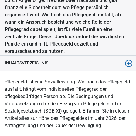
durch Angehörige, Freunde oder Nachbarn und gibt
finanzielle Sicherheit dort, wo Pflege persönlich
organisiert wird. Wie hoch das Pflegegeld ausfällt, ab
wann ein Anspruch besteht und welche Rolle der
Pflegegrad dabei spielt, ist für viele Familien eine
zentrale Frage. Dieser Überblick ordnet die wichtigsten
Punkte ein und hilft, Pflegegeld gezielt und
vorausschauend zu nutzen.
INHALTSVERZEICHNIS
Wann bekommt man Pflegegeld?
Pflegegeld ist eine
Sozialleistung
. Wie hoch das Pflegegeld
Wie hoch ist das Pflegegeld?
ausfällt, hängt vom individuellen
Pflegegrad
der
pflegebedürftigen Person ab. Die Bedingungen und
Welche Möglichkeiten der finanziellen Entlastung haben
Voraussetzungen für den Bezug von Pflegegeld sind im
Personen mit Pflegegrad 1?
Sozialgesetzbuch (SGB XI) geregelt. Erfahren Sie in diesem
Ist das Pflegegeld steuerfrei?
Artikel alles zur Höhe des Pflegegeldes im Jahr 2026, der
Antragstellung und der Dauer der Bewilligung.
Wird das Pflegegeld auf die Rente angerechnet?