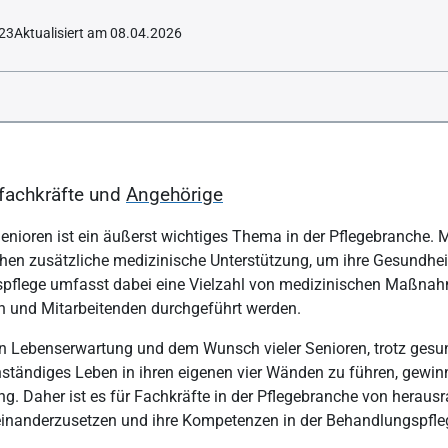
023
Aktualisiert am 08.04.2026
gspflege
rfen Behandlungspflege durchführen?
efachkräfte und
Angehörige
ungspflege? Schritt-für-Schritt-Anleitung
enioren ist ein äußerst wichtiges Thema in der Pflegebranche. M
chen zusätzliche medizinische Unterstützung, um ihre Gesundheit
pflege umfasst dabei eine Vielzahl von medizinischen Maßnahm
n und Mitarbeitenden durchgeführt werden.
 Lebenserwartung und dem Wunsch vieler Senioren, trotz gesun
ständiges Leben in ihren eigenen vier Wänden zu führen, gewin
g. Daher ist es für Fachkräfte in der Pflegebranche von herausr
nanderzusetzen und ihre Kompetenzen in der Behandlungspflege