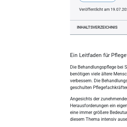
Veröffentlicht am 19.07.2
INHALTSVERZEICHNIS
Definition von Behandlun
Welche Berufsgruppen dü
Ein Leitfaden für Pfleg
Wie beantrage ich Behandl
Die Behandlungspflege bei S
benötigen viele ältere Mens
verbessern. Die Behandlungs
geschulten Pflegefachkräfte
Angesichts der zunehmenden
Herausforderungen ein eigen
eine immer größere Bedeutun
diesem Thema intensiv ausei