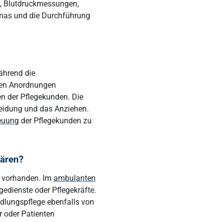
l, Blutdruckmessungen,
mas und die Durchführung
ährend die
chen Anordnungen
en der Pflegekunden. Die
heidung und das Anziehen.
euung
der Pflegekunden zu
nären?
e vorhanden. Im
ambulanten
edienste oder Pflegekräfte.
ndlungspflege ebenfalls von
r oder Patienten