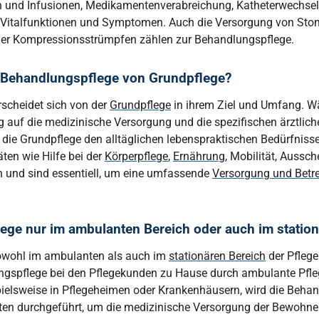
n und Infusionen, Medikamentenverabreichung, Katheterwechse
Vitalfunktionen und Symptomen. Auch die Versorgung von Sto
der Kompressionsstrümpfen zählen zur Behandlungspflege.
h Behandlungspflege von Grundpflege?
scheidet sich von der
Grundpflege
in ihrem Ziel und Umfang. W
 auf die medizinische Versorgung und die spezifischen ärztli
h die Grundpflege den alltäglichen lebenspraktischen Bedürfniss
ten wie Hilfe bei der
Körperpflege
,
Ernährung
, Mobilität, Aussc
h und sind essentiell, um eine umfassende
Versorgung und Betr
ege nur im ambulanten Bereich oder auch im statio
sowohl im ambulanten als auch im
stationären Bereich
der Pfleg
ngspflege bei den Pflegekunden zu Hause durch ambulante Pfleg
spielsweise in Pflegeheimen oder Krankenhäusern, wird die Beha
äften durchgeführt, um die medizinische Versorgung der Bewohne