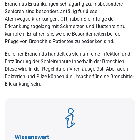
Bronchitis: Was sind typische Symptome?
Bronchitis-Erkrankungen schlagartig zu. Insbesondere
Senioren sind besonders anfällig für diese
Bronchitis: Welche Risikofaktoren gibt es?
Atemwegserkrankungen
. Oft haben Sie infolge der
Wie lange beträgt die Inkubationszeit einer Bronchitis?
Erkrankung tagelang mit Schmerzen und Hustenreiz zu
kämpfen. Erfahren sie, welche Besonderheiten bei der
Ist eine Bronchitis ansteckend?
Pflege von Bronchitis-Patienten zu bedenken sind.
Bronchitis: Wie ist der Krankheitsverlauf
Bei einer Bronchitis handelt es sich um eine Infektion und
Bronchitis: Wann sollte der Patient spätestens einen Arzt
Entzündung der Schleimhäute innerhalb der Bronchien.
aufsuchen?
Diese wird in der Regel durch Viren ausgelöst. Aber auch
Bronchitis: Die Diagnostik
Bakterien und Pilze können die Ursache für eine Bronchitis-
Erkrankung sein.
Wie lange kann es dauern, bis eine Bronchitis von allein ausheilt?
Wie wird eine Bronchitis behandelt?
Bronchitis Symptome lindern: Was ist wichtig
Bronchitis-Patienten in der Pflege: Die Grundsätze
Welche Ziele werden bei der Pflege von Patienten mit Bronchitis
Wissenswert
angestrebt?