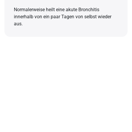
Bronchitis-Prophylaxe: Was kann die Pflegekraft tun?
Normalerweise heilt eine akute Bronchitis
innerhalb von ein paar Tagen von selbst wieder
Die Pflege von Bronchitis-Patienten: Wer gehört zur
aus.
Risikogruppe?
Pflege von Bronchitis-Patienten: die Durchführung
Die medizinische Behandlung des Bronchitis-Patienten: Die
Aufgaben der Pflegekraft