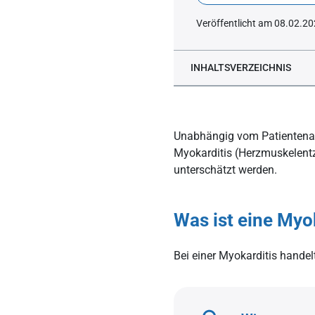
Veröffentlicht am 08.02.2
INHALTSVERZEICHNIS
Was ist eine Myokarditis?
Welche Myokarditis-Form
Unabhängig vom Patientenal
Herzmuskelentzündung (M
Myokarditis (Herzmuskelentz
unterschätzt werden.
Was ist eine infektiöse 
Was ist eine nicht-infekt
Was ist eine Myo
Welche Auswirkungen und
Kardiomyopathie: Die Dia
Bei einer Myokarditis hande
Die körperliche Untersuc
Elektrokardiografie (EKG