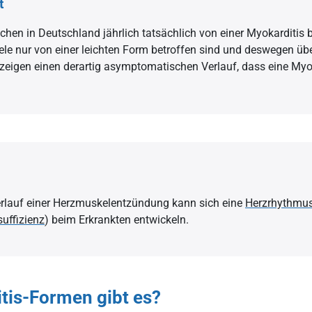
t
erprüfung des Herzens
hen in Deutschland jährlich tatsächlich von einer Myokarditis be
Die Blutuntersuchung
iele nur von einer leichten Form betroffen sind und deswegen üb
zeigen einen derartig asymptomatischen Verlauf, dass eine Myok
ung
Die medikamentöse Therapie
rlauf einer Herzmuskelentzündung kann sich eine
Herzrhythmu
suffizienz
) beim Erkrankten entwickeln.
tis-Formen gibt es?