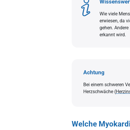
Wissenswer
Echokardiografie zur Üb
Wie viele Mensc
Herzmuskelentzündung: 
erwiesen, da v
Die Myokardbiopsie
gehen. Andere 
Myokarditis: Die Behandl
erkannt wird.
Herzmuskelentzündung: 
Myokarditis Prävention
Achtung
Bei einem schweren Ve
Herzschwäche (
Herzin
Welche Myokardi