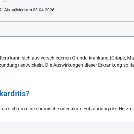
021
Aktualisiert am 08.04.2026
en gibt es?
ters kann sich aus verschiedenen Grunderkrankung (Grippe, M
yokarditis): Was sind typische Symptome?
ündung) entwickeln. Die Auswirkungen dieser Erkrankung sollte
Herzmuskelentzündung?
iöse Kardiomyopathie?
karditis?
 Folgen kann eine Kardiomyopathie-Erkrankung haben?
gnostik
lt es sich um eine chronische oder akute Entzündung des Herzm
hung
) zur Messung der Herzaktivität