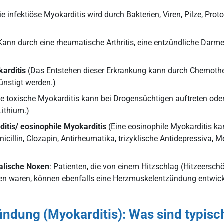
e infektiöse Myokarditis wird durch Bakterien, Viren, Pilze, Pro
Kann durch eine rheumatische
Arthritis
, eine entzündliche Darm
arditis
(Das Entstehen dieser Erkrankung kann durch Chemothe
ünstigt werden.)
e toxische Myokarditis kann bei Drogensüchtigen auftreten oder
Lithium.)
itis/ eosinophile Myokarditis
(Eine eosinophile Myokarditis k
icillin, Clozapin, Antirheumatika, trizyklische Antidepressiva, 
alische Noxen
: Patienten, die von einem Hitzschlag (
Hitzeersch
fen waren, können ebenfalls eine Herzmuskelentzündung entwick
ndung (Myokarditis): Was sind typi