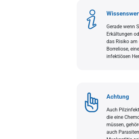
Wissenswer
Gerade wenn Se
Erkältungen od
das Risiko am g
Borreliose, ei
infektiösen H
Achtung
Auch Pilzinfek
die eine Chem
müssen, gehör
auch Parasiten