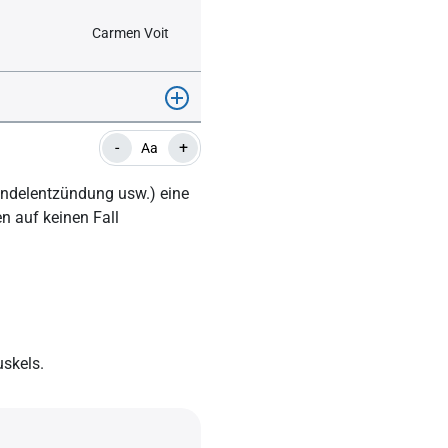
Carmen Voit
-
+
Aa
andelentzündung usw.) eine
n auf keinen Fall
uskels.