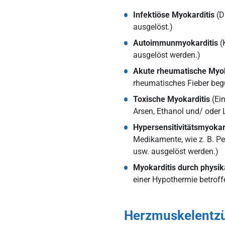
Infektiöse Myokarditis
(Di
ausgelöst.)
Autoimmunmyokarditis
(
ausgelöst werden.)
Akute rheumatische Myok
rheumatisches Fieber beg
Toxische Myokarditis
(Ein
Arsen, Ethanol und/ oder 
Hypersensitivitätsmyokard
Medikamente, wie z. B. Pen
usw. ausgelöst werden.)
Myokarditis durch physik
einer Hypothermie betrof
Herzmuskelentzü