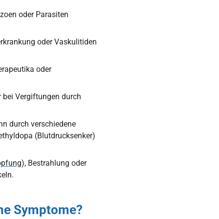
tozoen oder Parasiten
erkrankung oder Vaskulitiden
rapeutika oder
 bei Vergiftungen durch
ann durch verschiedene
Methyldopa (Blutdrucksenker)
öpfung
), Bestrahlung oder
eln.
sche Symptome?