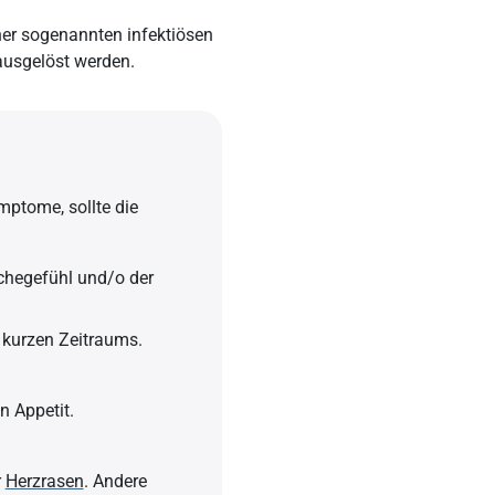
ner sogenannten infektiösen
ausgelöst werden.
ptome, sollte die
ächegefühl und/o der
 kurzen Zeitraums.
n Appetit.
r
Herzrasen
. Andere