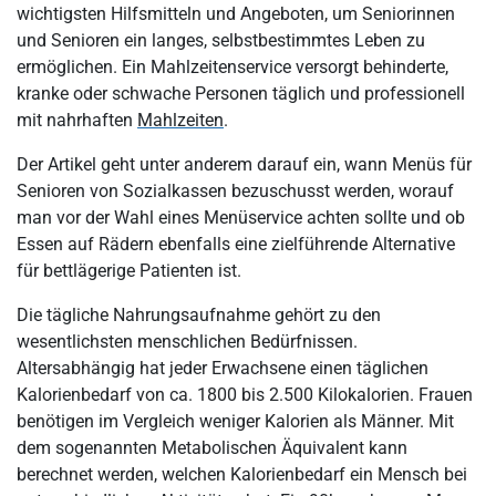
Wie ist ein Menüservice organisiert und strukturiert?
wichtigsten Hilfsmitteln und Angeboten, um Seniorinnen
und Senioren ein langes, selbstbestimmtes Leben zu
Was sollten professionelle Anbieter leisten?
ermöglichen. Ein Mahlzeitenservice versorgt behinderte,
Was sind Kritierien für professionelle Anbieter?
kranke oder schwache Personen täglich und professionell
mit nahrhaften
Mahlzeiten
.
Der Vergleich zwischen Tiefkühlkost und frisch zubereiteten
Mahlzeiten
Der Artikel geht unter anderem darauf ein, wann Menüs für
Welche Personengruppen haben ein gesetzliches Anrecht auf
Senioren von Sozialkassen bezuschusst werden, worauf
eine Belieferung mit Essen auf Rädern und welche
man vor der Wahl eines Menüservice achten sollte und ob
Fördermöglichkeiten gibt es?
Essen auf Rädern ebenfalls eine zielführende Alternative
für bettlägerige Patienten ist.
Was ist in Bezug auf die Bestellungen und die Menüs bei einem
Mahlzeitenservice zu beachten?
Die tägliche Nahrungsaufnahme gehört zu den
Essen auf Rädern – eine gute Option für bettlägerige Menschen
wesentlichsten menschlichen Bedürfnissen.
Altersabhängig hat jeder Erwachsene einen täglichen
Zusammenfassung und Fazit: Essen auf Rädern
Kalorienbedarf von ca. 1800 bis 2.500 Kilokalorien. Frauen
benötigen im Vergleich weniger Kalorien als Männer. Mit
dem sogenannten Metabolischen Äquivalent kann
berechnet werden, welchen Kalorienbedarf ein Mensch bei