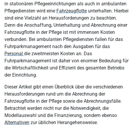
in stationären Pflegeeinrichtungen als auch in ambulanten
Auswahl der Fahrzeugflotte in der Pflege
Pflegediensten wird eine
Fahrzeugflotte
unterhalten. Hierbei
sind eine Vielzahl an Herausforderungen zu beachten.
Wie funktioniert die Finanzierung & Abrechnung der
Denn die Anschaffung, Unterhaltung und Abrechnung einer
Fahrzeugflotte in der Pflege?
Fahrzeugflotte in der Pflege ist mit immensen Kosten
Private Fahrzeuge der Pflegekräfte statt Fuhrpark: Wie
verbunden. Bei ambulanten Pflegediensten fallen für das
funktionieren Abrechnung & Nutzung?
Fuhrparkmanagement nach den Ausgaben für das
Welche Alternativen gibt es zum klassischen Fuhrpark in der
Personal
die zweitmeisten Kosten an. Das
Pflege?
Fuhrparkmanagement ist daher von enormer Bedeutung für
die Wirtschaftlichkeit und Effizient des gesamten Betriebs
Fazit: Abrechnung der Fahrzeugflotte in der Pflege
der Einrichtung.
Dieser Artikel gibt einen Überblick über die verschiedenen
Herausforderungen rund um die Abrechnung der
Fahrzeugflotte in der Pflege sowie die Abrechnungsfälle.
Betrachtet werden nicht nur die Notwendigkeit, die
Modellauswahl und die Finanzierung, sondern ebenso
Alternativen
zur üblichen Herangehensweise.