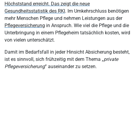
Wie funktioniert die private Pflegepflichtversicherung?
Höchststand erreicht. Das zeigt die neue
Gesundheitsstatistik des RKI
. Im Umkehrschluss benötigen
Die Grundlagen der Beitragsbemessung
mehr Menschen Pflege und nehmen Leistungen aus der
Wie hoch ist der Beitrag für Versicherungsnehmer?
Pflegeversicherung
in Anspruch. Wie viel die Pflege und die
Unterbringung in einem Pflegeheim tatsächlich kosten, wird
Zuschüsse zu den monatlichen Beiträgen der
von vielen unterschätzt.
Pflegeversicherung
Wann erbringt die private Pflegeversicherung Leistungen?
Damit im Bedarfsfall in jeder Hinsicht Absicherung besteht,
ist es sinnvoll, sich frühzeitig mit dem Thema „
private
Ist der Wechsel von der privaten in die gesetzliche
Pflegeversicherung
“ auseinander zu setzen.
Pflegeversicherung möglich?
Was sind die Vorteile der privaten Pflegeversicherung?
Was sind die Nachteile der privaten Pflegeversicherung?
Zusatzversicherung: Die private Pflegezusatzversicherung
Fazit: Pflege kostet Geld